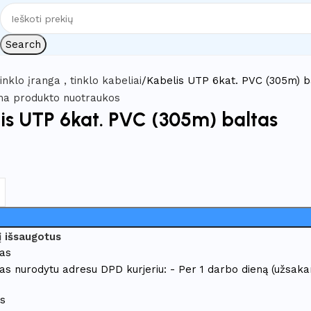
Search
inklo įranga , tinklo kabeliai
Kabelis UTP 6kat. PVC (305m) b
is UTP 6kat. PVC (305m) baltas
 į išsaugotus
mas
as nurodytu adresu DPD kurjeriu: - Per 1 darbo dieną (užsakan
as