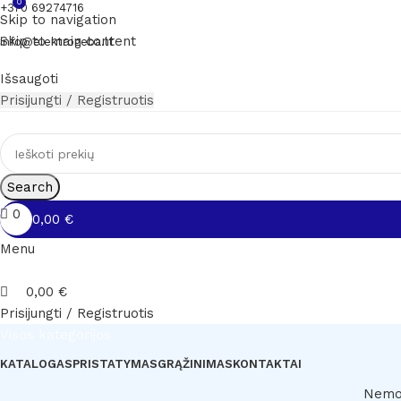
0
+370 69274716
Skip to navigation
Skip to main content
info@elektrogeba.lt
Išsaugoti
Prisijungti / Registruotis
Search
0
0,00
€
Menu
0,00
€
Prisijungti / Registruotis
Visos kategorijos
KATALOGAS
PRISTATYMAS
GRĄŽINIMAS
KONTAKTAI
Nemok