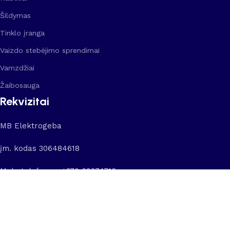
Šildymas
Tinklo įranga
Vaizdo stebėjimo sprendimai
Vamzdžiai
Žaibosauga
Rekvizitai
MB Elektrogeba
įm. kodas 306484618
Mob. telefonas:
+370 69274716
El. paštas:
info@elektrogeba.lt
© 2025 MB Elektrogeba.lt. Visos teisės saugomos.