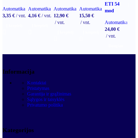
ETI 54
Automatika
Automatika
Automatika
Automatika
mod
3,35
€
vnt.
4,16
€
vnt.
12,90
€
15,50
€
vnt.
vnt.
Automatika
Į krepšelį
Į krepšelį
24,00
€
Į krepšelį
Į krepšelį
vnt.
Daugiau
Informacija
Kontaktai
Pristatymas
Garantija ir grąžinimas
Sąlygos ir taisyklės
Privatumo politika
Kategorijos