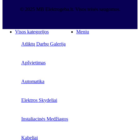
© 2025 MB Elektrogeba.lt. Visos teisės saugomos.
Visos kategorijos
Meniu
Atliktų Darbų Galerija
Apšvietimas
Automatika
Elektros Skydeliai
Instaliacinės Medžiagos
Kabeliai