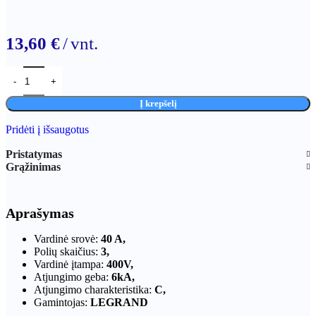
13,60
€
vnt.
Į krepšelį
Pridėti į išsaugotus
Pristatymas
Grąžinimas
Aprašymas
Vardinė srovė:
40 A,
Polių skaičius:
3,
Vardinė įtampa:
400V,
Atjungimo geba:
6kA,
Atjungimo charakteristika:
C,
Gamintojas:
LEGRAND