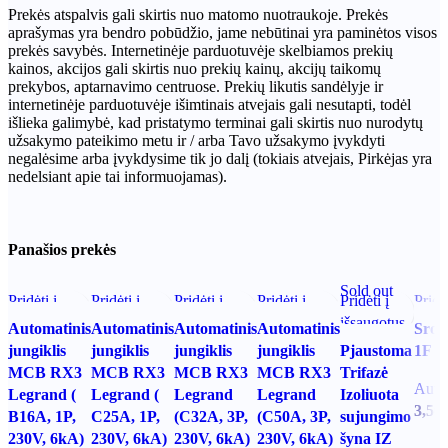
Prekės atspalvis gali skirtis nuo matomo nuotraukoje. Prekės
aprašymas yra bendro pobūdžio, jame nebūtinai yra paminėtos visos
prekės savybės. Internetinėje parduotuvėje skelbiamos prekių
kainos, akcijos gali skirtis nuo prekių kainų, akcijų taikomų
prekybos, aptarnavimo centruose. Prekių likutis sandėlyje ir
internetinėje parduotuvėje išimtinais atvejais gali nesutapti, todėl
išlieka galimybė, kad pristatymo terminai gali skirtis nuo nurodytų
užsakymo pateikimo metu ir / arba Tavo užsakymo įvykdyti
negalėsime arba įvykdysime tik jo dalį (tokiais atvejais, Pirkėjas yra
nedelsiant apie tai informuojamas).
Panašios prekės
Sold out
Pridėti į
Pridėti į
Pridėti į
Pridėti į
Pridėti į
Pridėt
išsaugotus
išsaugotus
išsaugotus
išsaugotus
išsaugotus
išsau
Automatinis
Automatinis
Automatinis
Automatinis
Srovė
jungiklis
jungiklis
jungiklis
jungiklis
Pjaustoma
1F 6
MCB RX3
MCB RX3
MCB RX3
MCB RX3
Trifazė
Auto
Legrand (
Legrand (
Legrand
Legrand
Izoliuota
3,50
B16A, 1P,
C25A, 1P,
(C32A, 3P,
(C50A, 3P,
sujungimo
230V, 6kA)
230V, 6kA)
230V, 6kA)
230V, 6kA)
šyna IZ
Į kr