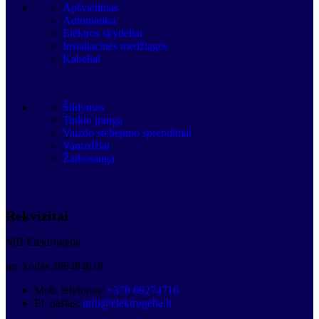
Apšvietimas
Automatika
Elektros skydeliai
Instaliacinės medžiagos
Kabeliai
Šildymas
Tinklo įranga
Vaizdo stebėjimo sprendimai
Vamzdžiai
Žaibosauga
Rekvizitai
MB Elektrogeba
įm. kodas 306484618
Mob. telefonas:
+370 69274716
El. paštas:
info@elektrogeba.lt