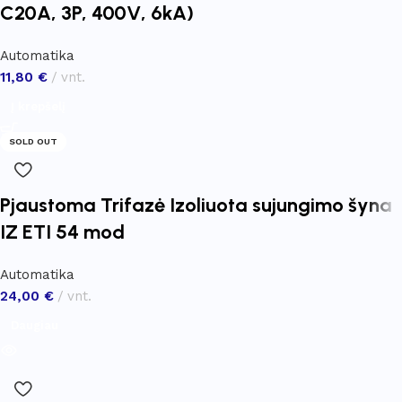
C20A, 3P, 400V, 6kA)
Automatika
11,80
€
vnt.
Į krepšelį
SOLD OUT
Pjaustoma Trifazė Izoliuota sujungimo šyna
IZ ETI 54 mod
Automatika
24,00
€
vnt.
Daugiau