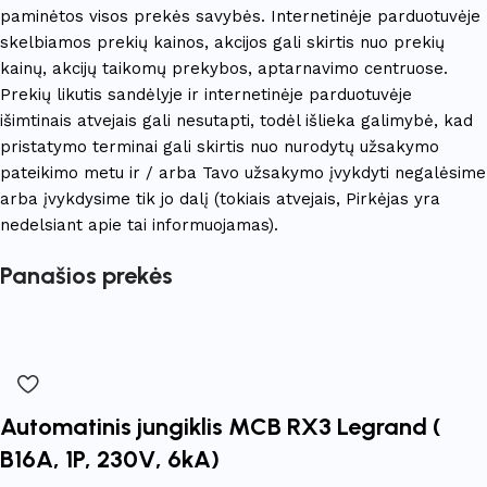
paminėtos visos prekės savybės. Internetinėje parduotuvėje
skelbiamos prekių kainos, akcijos gali skirtis nuo prekių
kainų, akcijų taikomų prekybos, aptarnavimo centruose.
Prekių likutis sandėlyje ir internetinėje parduotuvėje
išimtinais atvejais gali nesutapti, todėl išlieka galimybė, kad
pristatymo terminai gali skirtis nuo nurodytų užsakymo
pateikimo metu ir / arba Tavo užsakymo įvykdyti negalėsime
arba įvykdysime tik jo dalį (tokiais atvejais, Pirkėjas yra
nedelsiant apie tai informuojamas).
Panašios prekės
Automatinis jungiklis MCB RX3 Legrand (
B16A, 1P, 230V, 6kA)