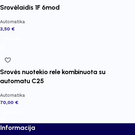
Srovėlaidis 1F 6mod
Automatika
3,50
€
Į krepšelį
Srovės nuotekio rele kombinuota su
automatu C25
Automatika
70,00
€
Į krepšelį
Informacija