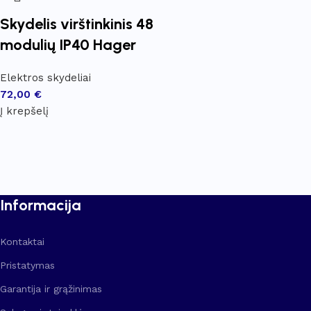
Skydelis virštinkinis 48
modulių IP40 Hager
Elektros skydeliai
72,00
€
Į krepšelį
Informacija
Kontaktai
Pristatymas
Garantija ir grąžinimas