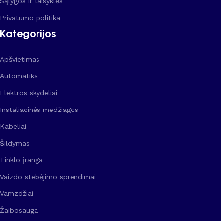
Sąlygos ir taisyklės
Privatumo politika
Kategorijos
Apšvietimas
Automatika
Elektros skydeliai
Instaliacinės medžiagos
Kabeliai
Šildymas
Tinklo įranga
Vaizdo stebėjimo sprendimai
Vamzdžiai
Žaibosauga