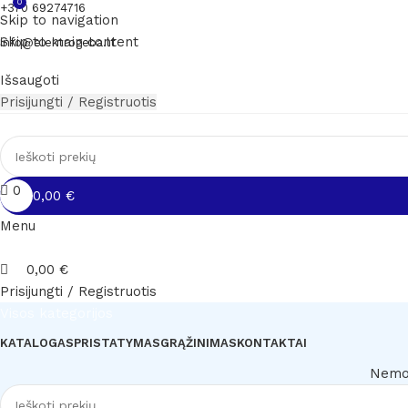
0
+370 69274716
Skip to navigation
Skip to main content
info@elektrogeba.lt
Išsaugoti
Prisijungti / Registruotis
0
0,00
€
Menu
0,00
€
Prisijungti / Registruotis
Visos kategorijos
KATALOGAS
PRISTATYMAS
GRĄŽINIMAS
KONTAKTAI
Nemok