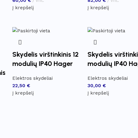
60,00
€
vnt.
82,00
€
vnt.
Į krepšelį
Į krepšelį
Skydelis virštinkinis 12
Skydelis virštink
modulių IP40 Hager
modulių IP40 Ha
is
Elektros skydeliai
Elektros skydeliai
22,50
€
30,00
€
Į krepšelį
Į krepšelį