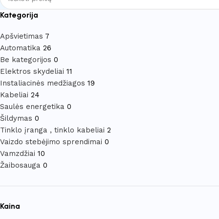
Kategorija
Apšvietimas
7
Automatika
26
Be kategorijos
0
Elektros skydeliai
11
Instaliacinės medžiagos
19
Kabeliai
24
Saulės energetika
0
Šildymas
0
Tinklo įranga , tinklo kabeliai
2
Vaizdo stebėjimo sprendimai
0
Vamzdžiai
10
Žaibosauga
0
Kaina