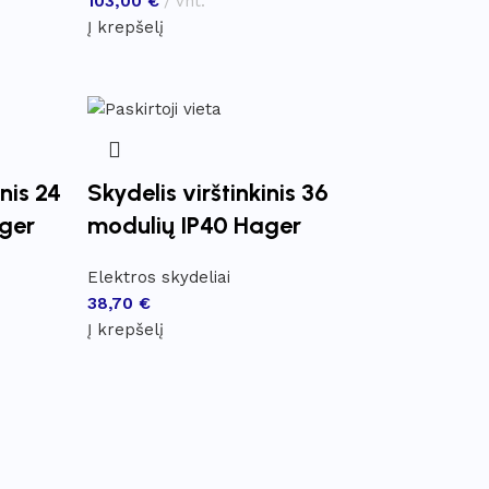
103,00
€
vnt.
Į krepšelį
inis 24
Skydelis virštinkinis 36
ger
modulių IP40 Hager
Elektros skydeliai
38,70
€
Į krepšelį