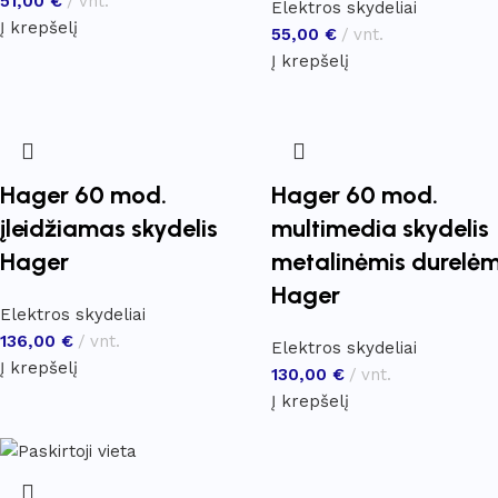
51,00
€
vnt.
Elektros skydeliai
Į krepšelį
55,00
€
vnt.
Į krepšelį
Hager 60 mod.
Hager 60 mod.
įleidžiamas skydelis
multimedia skydelis
Hager
metalinėmis durelėm
Hager
Elektros skydeliai
136,00
€
vnt.
Elektros skydeliai
Į krepšelį
130,00
€
vnt.
Į krepšelį