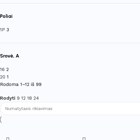
Poliai
1P
3
Srovė, A
16
2
20
1
Rodoma 1–12 iš 99
Rodyti
9
12
18
24