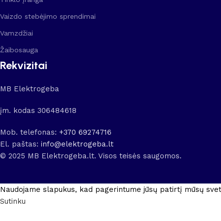
Vaizdo stebėjimo sprendimai
Vamzdžiai
Žaibosauga
Rekvizitai
MB Elektrogeba
įm. kodas 306484618
Mob. telefonas:
+370 69274716
El. paštas:
info@elektrogeba.lt
© 2025 MB Elektrogeba.lt. Visos teisės saugomos.
Naudojame slapukus, kad pagerintume jūsų patirtį mūsų svet
Sutinku