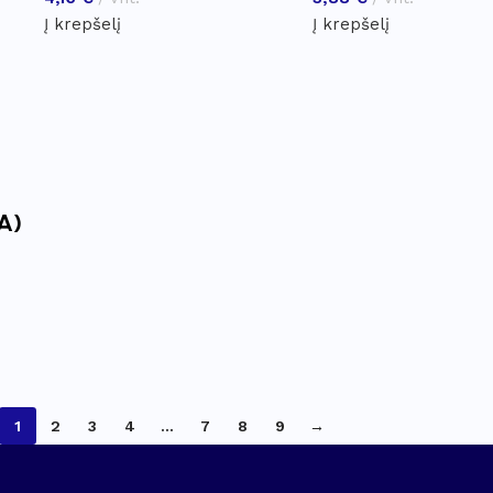
Į krepšelį
Į krepšelį
s
A)
1
2
3
4
…
7
8
9
→