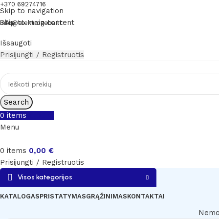
+370 69274716
Skip to navigation
Skip to main content
info@elektrogeba.lt
Išsaugoti
Prisijungti / Registruotis
Search
0
items
0,00
€
Menu
0
items
0,00
€
Prisijungti / Registruotis
Visos kategorijos
KATALOGAS
PRISTATYMAS
GRĄŽINIMAS
KONTAKTAI
Nemok