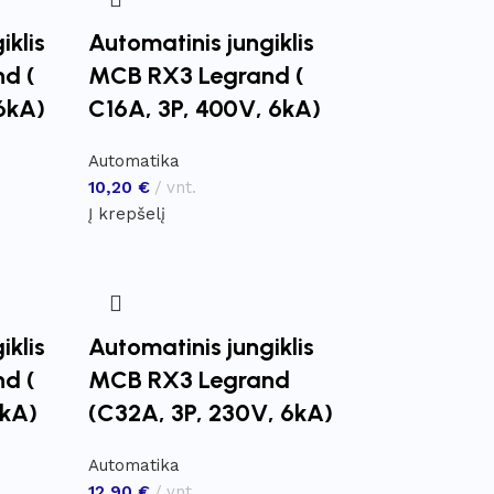
iklis
Automatinis jungiklis
d (
MCB RX3 Legrand (
6kA)
C16A, 3P, 400V, 6kA)
Automatika
10,20
€
vnt.
Į krepšelį
iklis
Automatinis jungiklis
d (
MCB RX3 Legrand
6kA)
(C32A, 3P, 230V, 6kA)
Automatika
12,90
€
vnt.