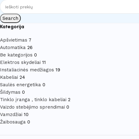
Search
Kategorija
Apšvietimas
7
Automatika
26
Be kategorijos
0
Elektros skydeliai
11
Instaliacinės medžiagos
19
Kabeliai
24
Saulės energetika
0
Šildymas
0
Tinklo įranga , tinklo kabeliai
2
Vaizdo stebėjimo sprendimai
0
Vamzdžiai
10
Žaibosauga
0