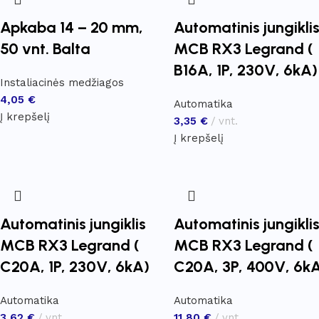
Apkaba 14 – 20 mm,
Automatinis jungikli
50 vnt. Balta
MCB RX3 Legrand (
B16A, 1P, 230V, 6kA)
Instaliacinės medžiagos
4,05
€
Automatika
Į krepšelį
3,35
€
vnt.
Į krepšelį
Automatinis jungiklis
Automatinis jungikli
MCB RX3 Legrand (
MCB RX3 Legrand (
C20A, 1P, 230V, 6kA)
C20A, 3P, 400V, 6k
Automatika
Automatika
3,62
€
vnt.
11,80
€
vnt.