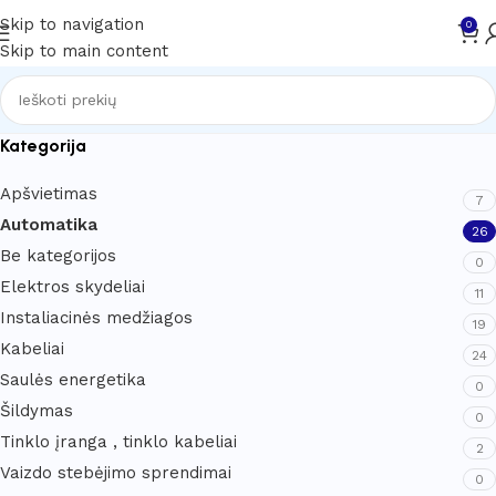
Skip to navigation
0
Skip to main content
Kategorija
Apšvietimas
7
Automatika
26
Be kategorijos
0
Elektros skydeliai
11
Instaliacinės medžiagos
19
Kabeliai
24
Saulės energetika
0
Šildymas
0
Tinklo įranga , tinklo kabeliai
2
Vaizdo stebėjimo sprendimai
0