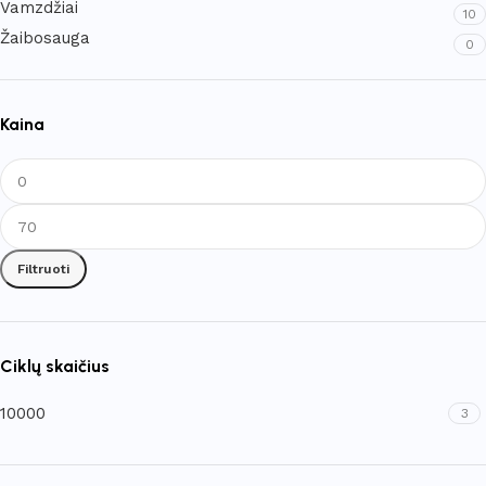
Vamzdžiai
10
Žaibosauga
0
Kaina
Filtruoti
Ciklų skaičius
10000
3