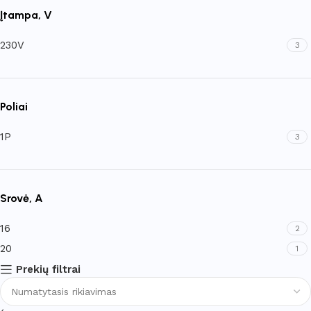
Įtampa, V
230V
3
Poliai
1P
3
Srovė, A
16
2
20
1
Prekių filtrai