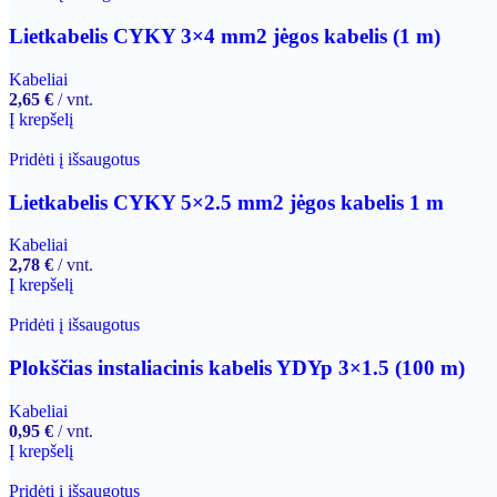
Lietkabelis CYKY 3×4 mm2 jėgos kabelis (1 m)
Kabeliai
2,65
€
vnt.
Į krepšelį
Pridėti į išsaugotus
Lietkabelis CYKY 5×2.5 mm2 jėgos kabelis 1 m
Kabeliai
2,78
€
vnt.
Į krepšelį
Pridėti į išsaugotus
Plokščias instaliacinis kabelis YDYp 3×1.5 (100 m)
Kabeliai
0,95
€
vnt.
Į krepšelį
Pridėti į išsaugotus