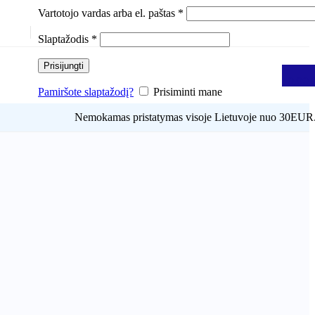
Vartotojo vardas arba el. paštas
*
Slaptažodis
*
Prisijungti
0,00
Pamiršote slaptažodį?
Prisiminti mane
Nemokamas pristatymas visoje Lietuvoje nuo 30EUR