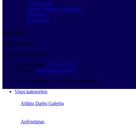
Tinklo įranga
Vaizdo stebėjimo sprendimai
Vamzdžiai
Žaibosauga
Rekvizitai
MB Elektrogeba
įm. kodas 306484618
Mob. telefonas:
+370 69274716
El. paštas:
info@elektrogeba.lt
© 2025 MB Elektrogeba.lt. Visos teisės saugomos.
Visos kategorijos
Atliktų Darbų Galerija
Apšvietimas