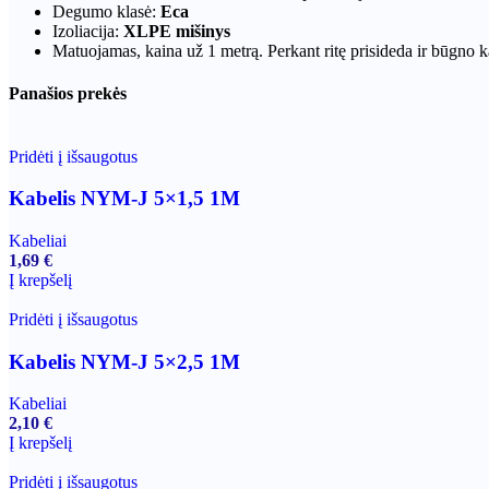
Degumo klasė:
Eca
Izoliacija:
XLPE mišinys
Matuojamas, kaina už 1 metrą. Perkant ritę prisideda ir būgno k
Panašios prekės
Pridėti į išsaugotus
Kabelis NYM-J 5×1,5 1M
Kabeliai
1,69
€
Į krepšelį
Pridėti į išsaugotus
Kabelis NYM-J 5×2,5 1M
Kabeliai
2,10
€
Į krepšelį
Pridėti į išsaugotus