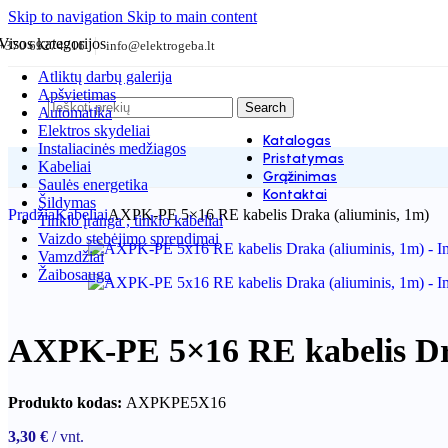
Skip to navigation
Skip to main content
Visos kategorijos
+370 69274716
info@elektrogeba.lt
Atliktų darbų galerija
Apšvietimas
Search
Automatika
Elektros skydeliai
Katalogas
Instaliacinės medžiagos
Pristatymas
Kabeliai
Grąžinimas
Saulės energetika
Kontaktai
Šildymas
Pradžia
Kabeliai
AXPK-PE 5×16 RE kabelis Draka (aliuminis, 1m)
Tinklo įranga , tinklo kabeliai
Vaizdo stebėjimo sprendimai
Vamzdžiai
Žaibosauga
AXPK-PE 5×16 RE kabelis Dra
Produkto kodas:
AXPKPE5X16
3,30
€
vnt.