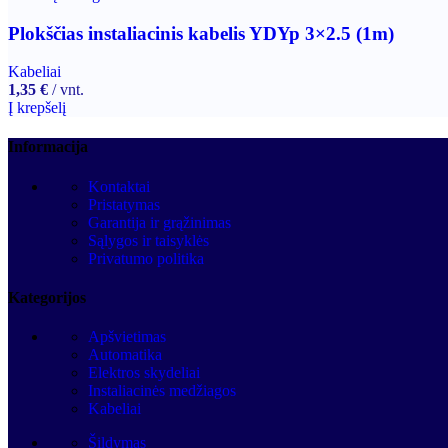
Plokščias instaliacinis kabelis YDYp 3×2.5 (1m)
Kabeliai
1,35
€
vnt.
Į krepšelį
Informacija
Kontaktai
Pristatymas
Garantija ir grąžinimas
Sąlygos ir taisyklės
Privatumo politika
Kategorijos
Apšvietimas
Automatika
Elektros skydeliai
Instaliacinės medžiagos
Kabeliai
Šildymas