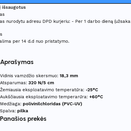
 į išsaugotus
mas
as nurodytu adresu DPD kurjeriu: - Per 1 darbo dieną (užsakan
as
galima per 14 d.d nuo pristatymo.
Aprašymas
Vidinis vamzdžio skersmuo:
18,3 mm
Atsparumas:
320 N/5 cm
Žemiausia eksploatavimo temperatūra:
-25°C
Aukščiausia eksploatavimo temperarūra:
+60°C
Medžiaga:
polivinilchloridas (PVC-UV)
Spalva:
pilka
Panašios prekės