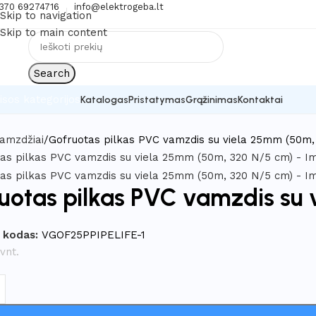
370 69274716
info@elektrogeba.lt
Skip to navigation
Skip to main content
Search
isos kategorijos
Katalogas
Pristatymas
Grąžinimas
Kontaktai
amzdžiai
Gofruotas pilkas PVC vamzdis su viela 25mm (50m,
uotas pilkas PVC vamzdis su
 kodas:
VGOF25PPIPELIFE-1
vnt.