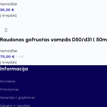
Vamzdžiai
30,20
€
Į krepšelį
Raudonas gofruotas vamzdis D50/d31 ( 50m
Vamzdžiai
70,00
€
vnt.
Į krepšelį
Informacija
Kontaktai
Pristatymas
Garantija ir grąžinimas
Sąlygos ir taisyklės