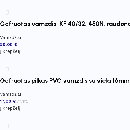
Gofruotas vamzdis, KF 40/32, 450N, raudono
Vamzdžiai
59,00
€
Į krepšelį
Gofruotas pilkas PVC vamzdis su viela 16mm
Vamzdžiai
17,00
€
vnt.
Į krepšelį