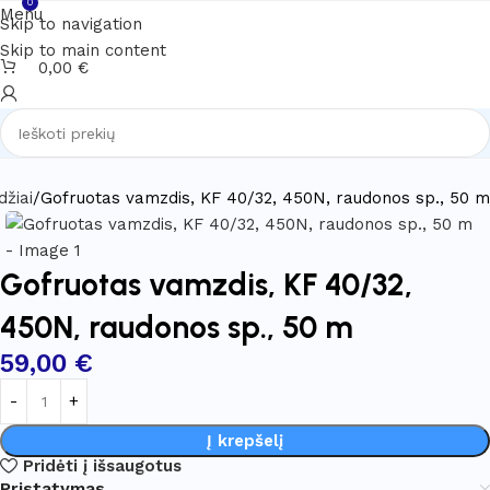
0
Menu
Skip to navigation
Skip to main content
0,00
€
žiai
Gofruotas vamzdis, KF 40/32, 450N, raudonos sp., 50 m
Gofruotas vamzdis, KF 40/32,
450N, raudonos sp., 50 m
59,00
€
Į krepšelį
Pridėti į išsaugotus
Pristatymas