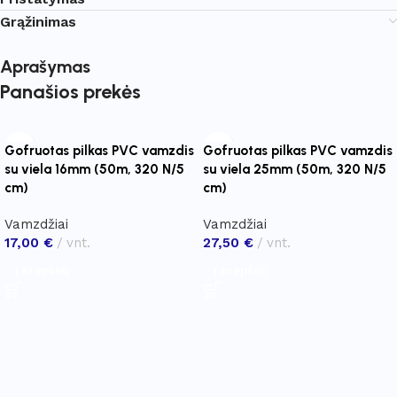
Grąžinimas
Aprašymas
Panašios prekės
Gofruotas pilkas PVC vamzdis
Gofruotas pilkas PVC vamzdis
su viela 16mm (50m, 320 N/5
su viela 25mm (50m, 320 N/5
cm)
cm)
Vamzdžiai
Vamzdžiai
17,00
€
vnt.
27,50
€
vnt.
Į krepšelį
Į krepšelį