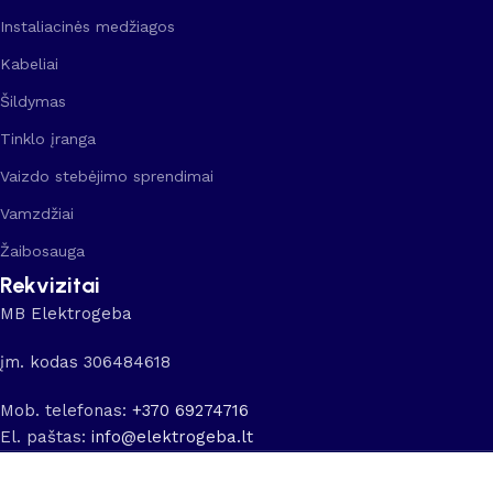
Instaliacinės medžiagos
Kabeliai
Šildymas
Tinklo įranga
Vaizdo stebėjimo sprendimai
Vamzdžiai
Žaibosauga
Rekvizitai
MB Elektrogeba
įm. kodas 306484618
Mob. telefonas:
+370 69274716
El. paštas:
info@elektrogeba.lt
© 2025 MB Elektrogeba.lt. Visos teisės saugomos.