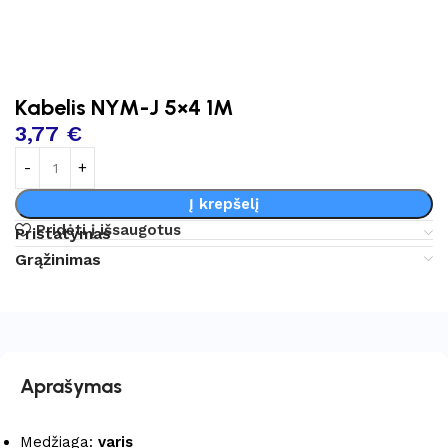
Kabelis NYM-J 5×4 1M
3,77
€
Į krepšelį
Pridėti į išsaugotus
Pristatymas
Grąžinimas
Aprašymas
Medžiaga:
varis