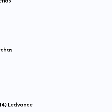
chas
echas
P44) Ledvance