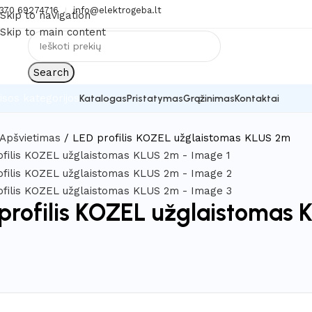
370 69274716
info@elektrogeba.lt
Skip to navigation
Skip to main content
Search
isos kategorijos
Katalogas
Pristatymas
Grąžinimas
Kontaktai
Apšvietimas
LED profilis KOZEL užglaistomas KLUS 2m
profilis KOZEL užglaistomas