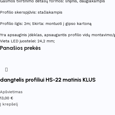
Galimos tvirtinimo detalių formos: linijinis, daugiakampis
Profilio skerspjūvis: stačiakampis
Profilio ilgis: 2m; Skirta: montuoti į gipso kartoną
Yra apsauginis įdėklas, apsaugantis profilio vidų montavimo/
Vieta LED juostelei: 24,2 mm;
Panašios prekės
dangtelis profiliui HS-22 matinis KLUS
Apšvietimas
13,00
€
Į krepšelį