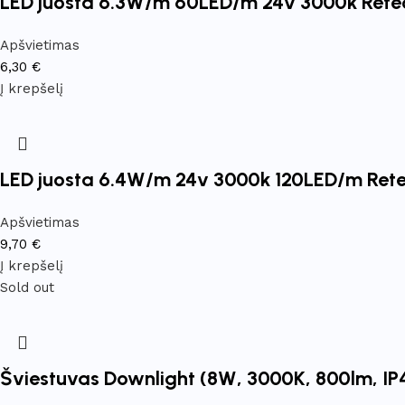
LED juosta 6.3W/m 60LED/m 24v 3000k Rete
Apšvietimas
6,30
€
Į krepšelį
LED juosta 6.4W/m 24v 3000k 120LED/m Ret
Apšvietimas
9,70
€
Į krepšelį
Sold out
Šviestuvas Downlight (8W, 3000K, 800lm, I