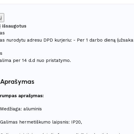
į
 į išsaugotus
mas
as nurodytu adresu DPD kurjeriu: - Per 1 darbo dieną (užsakan
as
galima per 14 d.d nuo pristatymo.
Aprašymas
rumpas aprašymas:
Medžiaga: aliuminis
Galimas hermetiškumo laipsnis: IP20,