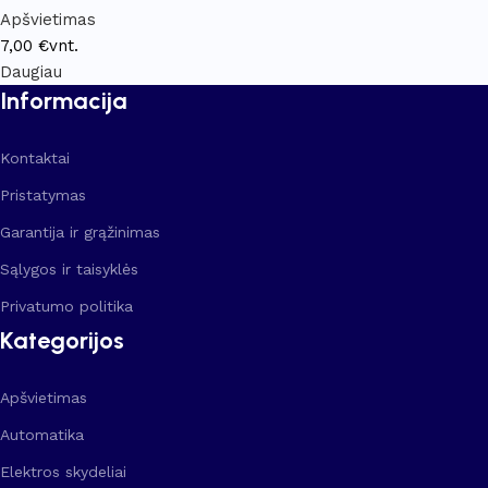
Apšvietimas
7,00
€
vnt.
Daugiau
Informacija
Kontaktai
Pristatymas
Garantija ir grąžinimas
Sąlygos ir taisyklės
Privatumo politika
Kategorijos
Apšvietimas
Automatika
Elektros skydeliai