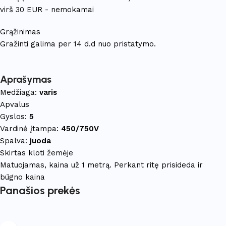
virš 30 EUR - nemokamai
Grąžinimas
Gražinti galima per 14 d.d nuo pristatymo.
Aprašymas
Medžiaga:
varis
Apvalus
Gyslos:
5
Vardinė įtampa:
450/750V
Spalva:
juoda
Skirtas kloti žemėje
Matuojamas, kaina už 1 metrą. Perkant ritę prisideda ir
būgno kaina
Panašios prekės