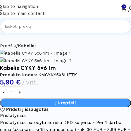
Skip to navigation
0
Skip to main content
Pradžia
Kabeliai
Kabelis CYKY 5×6 1m
Produkto kodas:
KMCYKY5X6LIETK
5,90
€
vnt.
Į krepšelį
Pridėti į išsaugotus
Pristatymas
Pristatymas nurodytu adresu DPD kurjeriu: - Per 1 darbo
dieną (užsakant iki 15 valandos d.d.) - iki 30 EUR - 3.99 EUR -