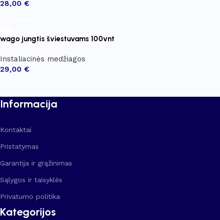
28,00
€
Į krepšelį
wago jungtis šviestuvams 100vnt
Instaliacinės medžiagos
29,00
€
Į krepšelį
Informacija
Kontaktai
Pristatymas
Garantija ir grąžinimas
Sąlygos ir taisyklės
Privatumo politika
Kategorijos