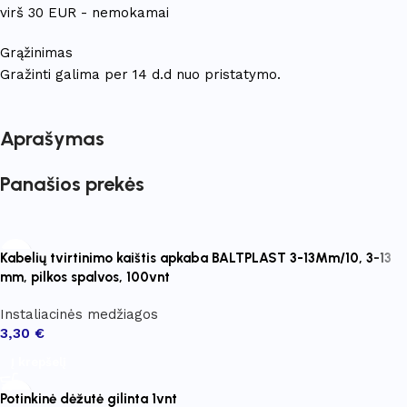
virš 30 EUR - nemokamai
Grąžinimas
Gražinti galima per 14 d.d nuo pristatymo.
Aprašymas
Panašios prekės
Kabelių tvirtinimo kaištis apkaba BALTPLAST 3-13Mm/10, 3-13
mm, pilkos spalvos, 100vnt
Instaliacinės medžiagos
3,30
€
Į krepšelį
Potinkinė dėžutė gilinta 1vnt