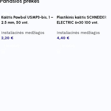
Panašios prekės
Kaištis Pawbol USMP3-bis, 1 –
Plastikinis kaištis SCHNEIDER
2.5 mm, 50 vnt.
ELECTRIC 6×30 100 vnt.
Instaliacinės medžiagos
Instaliacinės medžiagos
2,20
€
4,40
€
Į krepšelį
Į krepšelį