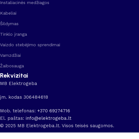
Instaliacinės medžiagos
Kabeliai
Šildymas
Tinklo įranga
Vaizdo stebėjimo sprendimai
Vamzdžiai
Žaibosauga
Rekvizitai
MB Elektrogeba
įm. kodas 306484618
Mob. telefonas:
+370 69274716
El. paštas:
info@elektrogeba.lt
© 2025 MB Elektrogeba.lt. Visos teisės saugomos.